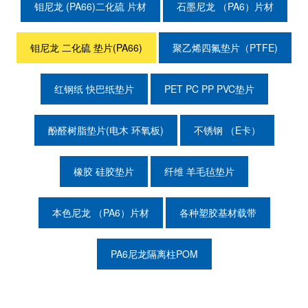
钼尼龙 (PA66)二化硫 片材
石墨尼龙 （PA6）片材
钼尼龙 二化硫 垫片(PA66)
聚乙烯四氟垫片（PTFE)
红钢纸 快巴纸垫片
PET PC PP PVC垫片
酚醛树脂垫片(电木 环氧板)
不锈钢 （E卡）
橡胶 硅胶垫片
纤维 羊毛毡垫片
本色尼龙 （PA6）片材
各种塑胶基材载带
PA6尼龙隔离柱POM