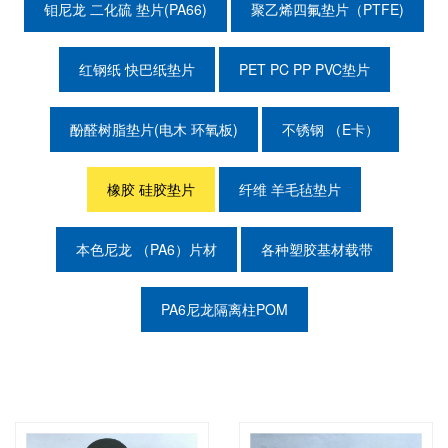
钼尼龙 二化硫 垫片(PA66)
聚乙烯四氟垫片（PTFE)
红钢纸 快巴纸垫片
PET PC PP PVC垫片
酚醛树脂垫片(电木 环氧板)
不锈钢 （E卡）
橡胶 硅胶垫片
纤维 羊毛毡垫片
本色尼龙 （PA6）片材
各种塑胶基材载带
PA6尼龙隔离柱POM