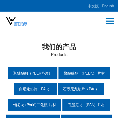
中文版
English
我们的产品
Products
聚醚醚酮（PEEK垫片）
聚醚醚酮 （PEEK） 片材
白尼龙垫片（PA6）
石墨尼龙垫片（PA6）
钼尼龙 (PA66)二化硫 片材
石墨尼龙 （PA6）片材